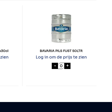
x30cl
BAVARIA PILS FUST 50LTR
 zien
Log in om de prijs te zien
S PILSENER 24x30cl aantal
BAVARIA PILS FUST 50LTR 
-
+