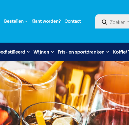
Producten zoek
e
Bestellen
Klant worden?
Contact
edistilleerd
Wijnen
Fris- en sportdranken
Koffie/