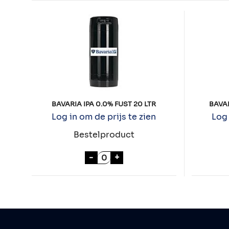
BAVARIA IPA 0.0% FUST 20 LTR
BAVAR
Log in om de prijs te zien
Log 
Bestelproduct
BAVARIA IPA 0.0% FUST 20 LTR 
-
+