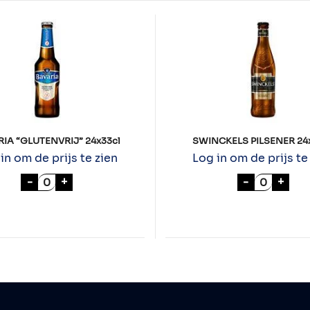
IA “GLUTENVRIJ” 24x33cl
SWINCKELS PILSENER 24
in om de prijs te zien
Log in om de prijs te
BAVARIA "GLUTENVRIJ" 24x33cl aantal
SWINCKEL
-
+
-
+
aantal