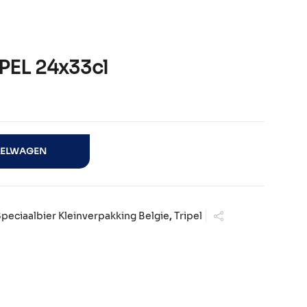
EL 24x33cl
antal
KELWAGEN
peciaalbier Kleinverpakking Belgie
,
Tripel