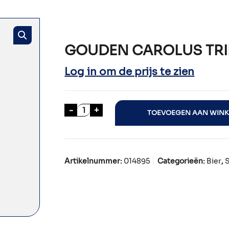
GOUDEN CAROLUS TRIP
Log in om de prijs te zien
GOUDEN CAROLUS TRIPEL 24x33cl a
-
+
TOEVOEGEN AAN WIN
Artikelnummer:
014895
Categorieën:
Bier
,
S