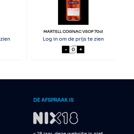
MARTELL COGNAC VSOP 70cl
 zien
Log in om de prijs te zien
cl aantal
MARTELL COGNAC VSOP 70
-
+
DE AFSPRAAK IS
< 18 jaar, deze website is niet