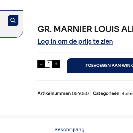
GR. MARNIER LOUIS A
Log in om de prijs te zien
GR. MARNIER LOUIS ALEXANDER 70c
-
+
TOEVOEGEN AAN WIN
Artikelnummer:
054050
Categorieën:
Buite
Beschrijving