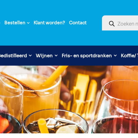
Producten zoek
e
Bestellen
Klant worden?
Contact
edistilleerd
Wijnen
Fris- en sportdranken
Koffie/