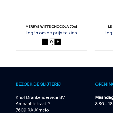
MERRYS WITTE CHOCOLA 70cl
LE
Log in om de prijs te zien
Log 
MERRYS WITTE CHOCOLA 70cl 
-
+
BEZOEK DE SLIJTERIJ
OPENIN
Knol Drankenservice BV
Maandag 
Ambachtstraat 2
8.30 – 1
7609 RA Almelo