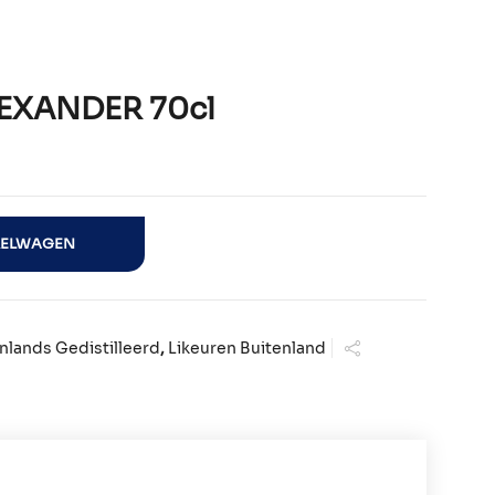
LEXANDER 70cl
l aantal
KELWAGEN
nlands Gedistilleerd
,
Likeuren Buitenland