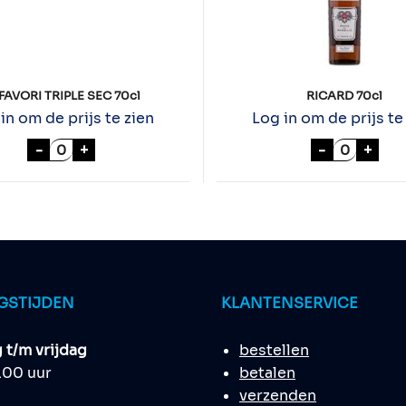
 FAVORI TRIPLE SEC 70cl
RICARD 70cl
in om de prijs te zien
Log in om de prijs te
aantal
LE FAVORI TRIPLE SEC 70cl aantal
RICARD 70
-
+
-
+
GSTIJDEN
KLANTENSERVICE
t/m vrijdag
bestellen
8.00 uur
betalen
verzenden