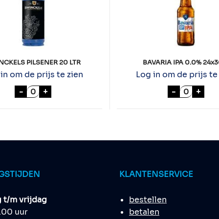
NCKELS PILSENER 20 LTR
BAVARIA IPA 0.0% 24x3
in om de prijs te zien
Log in om de prijs te
al
SWINCKELS PILSENER 20 LTR aantal
BAVARIA I
-
+
-
+
GSTIJDEN
KLANTENSERVICE
t/m vrijdag
bestellen
8.00 uur
betalen