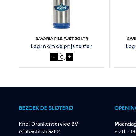
BAVARIA PILS FUST 20 LTR
SWI
Log in om de prijs te zien
Log 
BAVARIA PILS FUST 20 LTR aant
-
+
BEZOEK DE SLIJTERIJ
OPENIN
Knol Drankenservice BV
Maandag 
Ambachtstraat 2
8.30 – 1