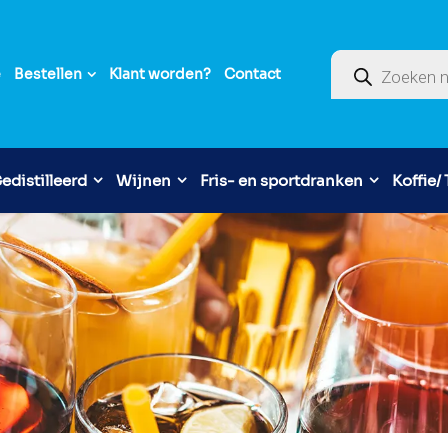
Producten zoek
e
Bestellen
Klant worden?
Contact
edistilleerd
Wijnen
Fris- en sportdranken
Koffie/