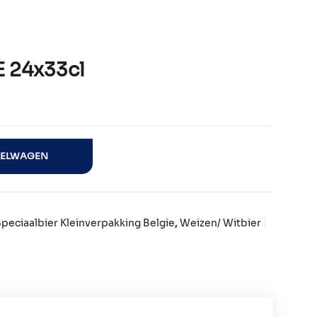
 24x33cl
tal
KELWAGEN
peciaalbier Kleinverpakking Belgie
,
Weizen/ Witbier