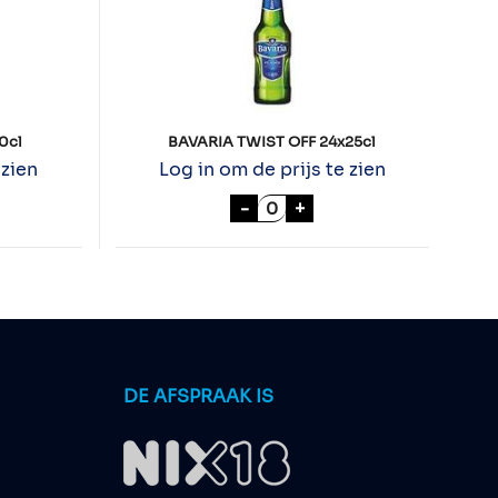
0cl
BAVARIA TWIST OFF 24x25cl
 zien
Log in om de prijs te zien
PA 0.0% 24x30cl aantal
BAVARIA TWIST OFF 24x25c
-
+
DE AFSPRAAK IS