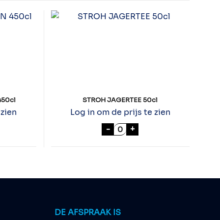
450cl
STROH JAGERTEE 50cl
 zien
Log in om de prijs te zien
EGAL GALLON 450cl aantal
STROH JAGERTEE 50cl aan
-
+
DE AFSPRAAK IS