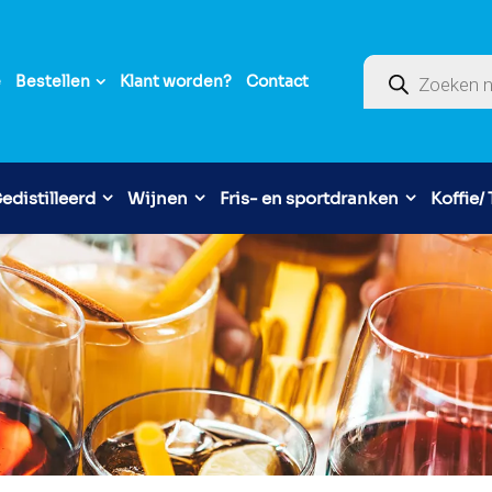
Producten zoek
e
Bestellen
Klant worden?
Contact
edistilleerd
Wijnen
Fris- en sportdranken
Koffie/