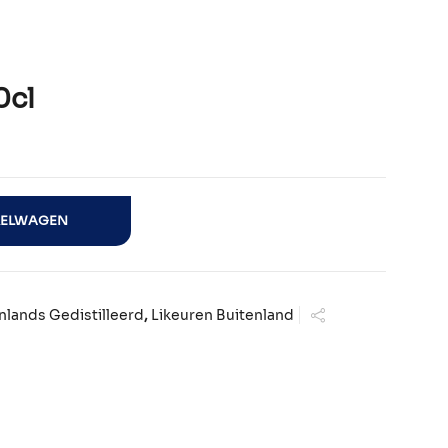
0cl
KELWAGEN
nlands Gedistilleerd
,
Likeuren Buitenland