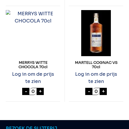
MERRYS WITTE
MARTELL COGNAC VS
CHOCOLA 70cl
70cl
Log in om de prijs
Log in om de prijs
te zien
te zien
MERRYS WITTE CHOCOLA 70cl aantal
MARTELL COGNA
-
+
-
+
BEZOEK DE SLIJTERIJ