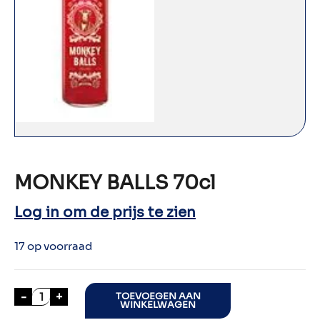
MONKEY BALLS 70cl
Log in om de prijs te zien
17 op voorraad
MONKEY BALLS 70cl aantal
-
+
TOEVOEGEN AAN
WINKELWAGEN