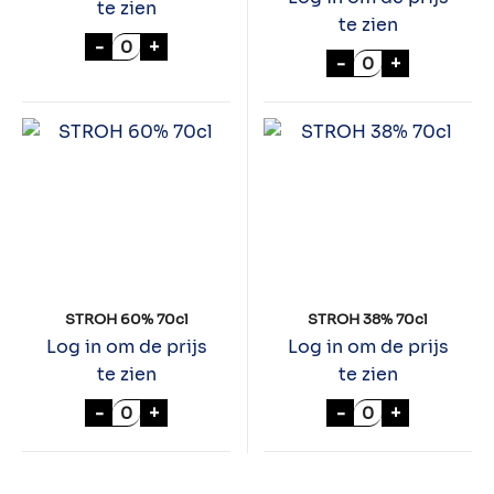
te zien
te zien
STROH 54% 70cl aantal
-
+
MERRYS WITTE 
-
+
STROH 60% 70cl
STROH 38% 70cl
Log in om de prijs
Log in om de prijs
te zien
te zien
STROH 60% 70cl aantal
STROH 38% 70cl
-
+
-
+