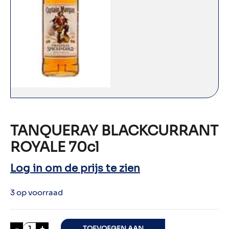
TANQUERAY BLACKCURRANT
ROYALE 70cl
Log in om de prijs te zien
3 op voorraad
TANQUERAY BLACKCURRANT ROYALE 70cl aanta
-
+
TOEVOEGEN AAN